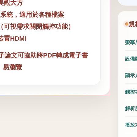
美觀大方
s10系統，適用於各種檔案
規
（可視需求關閉觸控功能）
置HDMI
螢幕
r 電子論文可協助將PDF轉成電子書
設備
、易瀏覽
顯示
觸控
解析
播放