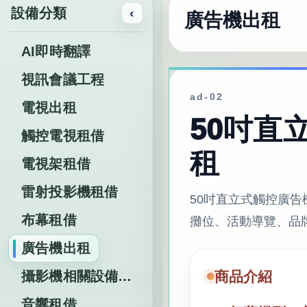
設備分類
‹
廣告機出租
AI即時翻譯
視訊會議工程
ad-02
電視出租
50吋直
觸控電視租借
租
電視架租借
雷射投影機租借
50吋直立式觸控廣告機
布幕租借
攤位、活動導覽、品
廣告機出租
攝影機相關設備租借
商品介紹
音響租借