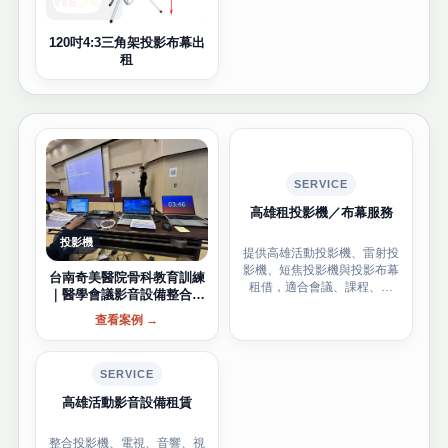
120吋4:3三角架投影布幕出
租
SERVICE
高雄租投影機／布幕服務
投影機
提供高雄活動投影機、雷射投
影機、短焦投影機與投影布幕
台南奇美醫院骨科教育訓練
租借，適合會議、課程、展
｜醫學會議影音設備整合租
覽、發表會與臨時簡報需求。
賃案例
查看案例 →
SERVICE
高雄活動影音設備租賃
整合投影機、電視、音響、視